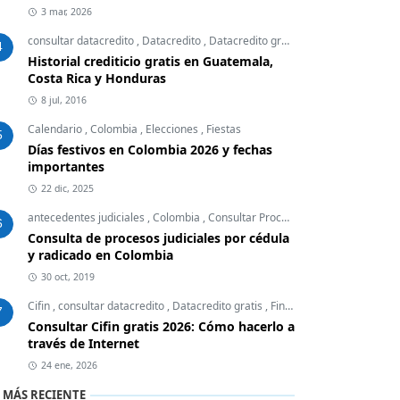
3 mar, 2026
consultar datacredito
,
Datacredito
,
Datacredito gratis
,
Finanzas Personal
4
Historial crediticio gratis en Guatemala,
Costa Rica y Honduras
8 jul, 2016
Calendario
,
Colombia
,
Elecciones
,
Fiestas
5
Días festivos en Colombia 2026 y fechas
importantes
22 dic, 2025
antecedentes judiciales
,
Colombia
,
Consultar Procesos Judiciales
,
Embar
6
Consulta de procesos judiciales por cédula
y radicado en Colombia
30 oct, 2019
Cifin
,
consultar datacredito
,
Datacredito gratis
,
Finanzas Personales
7
Consultar Cifin gratis 2026: Cómo hacerlo a
través de Internet
24 ene, 2026
 MÁS RECIENTE