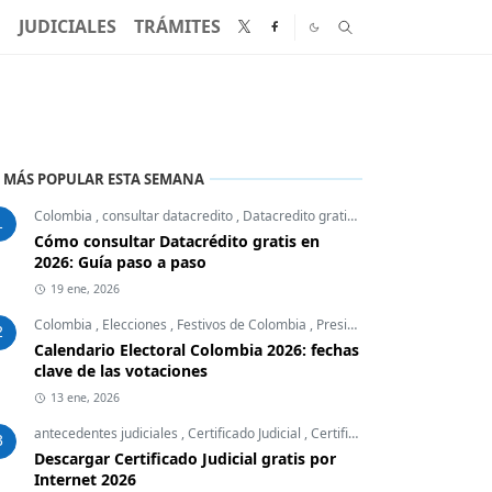
N
JUDICIALES
TRÁMITES
 MÁS POPULAR ESTA SEMANA
Colombia
,
consultar datacredito
,
Datacredito gratis
,
Finanzas Personales
1
Cómo consultar Datacrédito gratis en
2026: Guía paso a paso
19 ene, 2026
Colombia
,
Elecciones
,
Festivos de Colombia
,
Presidente
2
Calendario Electoral Colombia 2026: fechas
clave de las votaciones
13 ene, 2026
antecedentes judiciales
,
Certificado Judicial
,
Certificados Colombia
,
Desc
3
Descargar Certificado Judicial gratis por
Internet 2026