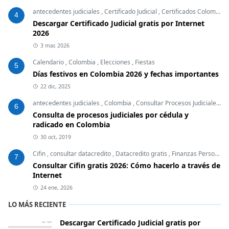
antecedentes judiciales
,
Certificado Judicial
,
Certificados Colombia
,
4
Descargar Certificado Judicial gratis por Internet
2026
3 mar, 2026
Calendario
,
Colombia
,
Elecciones
,
Fiestas
5
Días festivos en Colombia 2026 y fechas importantes
22 dic, 2025
antecedentes judiciales
,
Colombia
,
Consultar Procesos Judiciales
,
E
6
Consulta de procesos judiciales por cédula y
radicado en Colombia
30 oct, 2019
Cifin
,
consultar datacredito
,
Datacredito gratis
,
Finanzas Personales
7
Consultar Cifin gratis 2026: Cómo hacerlo a través de
Internet
24 ene, 2026
LO MÁS RECIENTE
Descargar Certificado Judicial gratis por