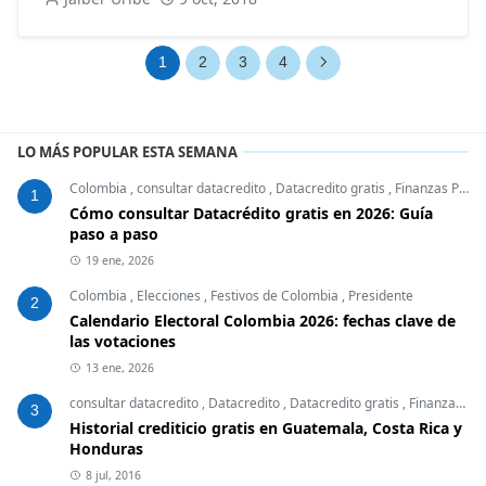
1
2
3
4
LO MÁS POPULAR ESTA SEMANA
Colombia
,
consultar datacredito
,
Datacredito gratis
,
Finanzas Personales
1
Cómo consultar Datacrédito gratis en 2026: Guía
paso a paso
19 ene, 2026
Colombia
,
Elecciones
,
Festivos de Colombia
,
Presidente
2
Calendario Electoral Colombia 2026: fechas clave de
las votaciones
13 ene, 2026
consultar datacredito
,
Datacredito
,
Datacredito gratis
,
Finanzas Personales
3
Historial crediticio gratis en Guatemala, Costa Rica y
Honduras
8 jul, 2016