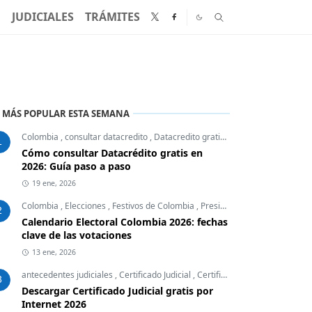
N
JUDICIALES
TRÁMITES
 MÁS POPULAR ESTA SEMANA
Colombia
,
consultar datacredito
,
Datacredito gratis
,
Finanzas Personales
1
Cómo consultar Datacrédito gratis en
2026: Guía paso a paso
19 ene, 2026
Colombia
,
Elecciones
,
Festivos de Colombia
,
Presidente
2
Calendario Electoral Colombia 2026: fechas
clave de las votaciones
13 ene, 2026
antecedentes judiciales
,
Certificado Judicial
,
Certificados Colombia
,
Desc
3
Descargar Certificado Judicial gratis por
Internet 2026