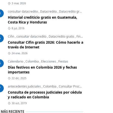
3 mar, 2026
consultar datacredito
,
Datacredito
,
Datacredito gratis
,
Finanzas Personal
4
Historial crediticio gratis en Guatemala,
Costa Rica y Honduras
8 jul, 2016
Cifin
,
consultar datacredito
,
Datacredito gratis
,
Finanzas Personales
5
Consultar Cifin gratis 2026: Cómo hacerlo a
través de Internet
24 ene, 2026
Calendario
,
Colombia
,
Elecciones
,
Fiestas
6
Días festivos en Colombia 2026 y fechas
importantes
22 dic, 2025
antecedentes judiciales
,
Colombia
,
Consultar Procesos Judiciales
,
Embar
7
Consulta de procesos judiciales por cédula
y radicado en Colombia
30 oct, 2019
 MÁS RECIENTE