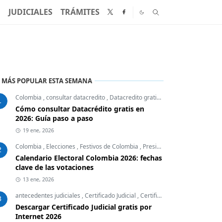
N
JUDICIALES
TRÁMITES
 MÁS POPULAR ESTA SEMANA
Colombia
,
consultar datacredito
,
Datacredito gratis
,
Finanzas Personales
1
Cómo consultar Datacrédito gratis en
2026: Guía paso a paso
19 ene, 2026
Colombia
,
Elecciones
,
Festivos de Colombia
,
Presidente
2
Calendario Electoral Colombia 2026: fechas
clave de las votaciones
13 ene, 2026
antecedentes judiciales
,
Certificado Judicial
,
Certificados Colombia
,
Desc
3
Descargar Certificado Judicial gratis por
Internet 2026