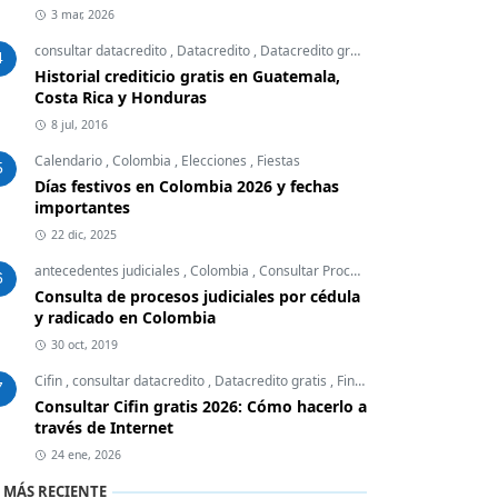
3 mar, 2026
consultar datacredito
,
Datacredito
,
Datacredito gratis
,
Finanzas Personal
4
Historial crediticio gratis en Guatemala,
Costa Rica y Honduras
8 jul, 2016
Calendario
,
Colombia
,
Elecciones
,
Fiestas
5
Días festivos en Colombia 2026 y fechas
importantes
22 dic, 2025
antecedentes judiciales
,
Colombia
,
Consultar Procesos Judiciales
,
Embar
6
Consulta de procesos judiciales por cédula
y radicado en Colombia
30 oct, 2019
Cifin
,
consultar datacredito
,
Datacredito gratis
,
Finanzas Personales
7
Consultar Cifin gratis 2026: Cómo hacerlo a
través de Internet
24 ene, 2026
 MÁS RECIENTE