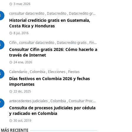
3 mar, 2026
consultar datacredito
,
Datacredito
,
Datacredito gratis
,
Finanzas Personal
4
Historial crediticio gratis en Guatemala,
Costa Rica y Honduras
8 jul, 2016
Cifin
,
consultar datacredito
,
Datacredito gratis
,
Finanzas Personales
5
Consultar Cifin gratis 2026: Cómo hacerlo a
través de Internet
24 ene, 2026
Calendario
,
Colombia
,
Elecciones
,
Fiestas
6
Días festivos en Colombia 2026 y fechas
importantes
22 dic, 2025
antecedentes judiciales
,
Colombia
,
Consultar Procesos Judiciales
,
Embar
7
Consulta de procesos judiciales por cédula
y radicado en Colombia
30 oct, 2019
 MÁS RECIENTE