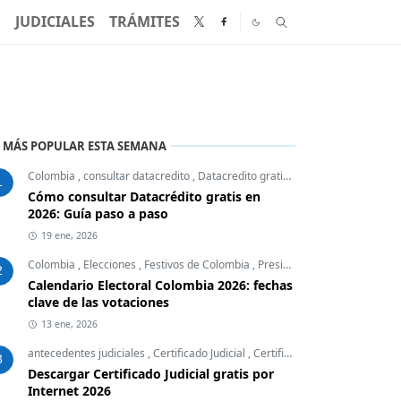
N
JUDICIALES
TRÁMITES
 MÁS POPULAR ESTA SEMANA
Colombia
,
consultar datacredito
,
Datacredito gratis
,
Finanzas Personales
1
Cómo consultar Datacrédito gratis en
2026: Guía paso a paso
19 ene, 2026
Colombia
,
Elecciones
,
Festivos de Colombia
,
Presidente
2
Calendario Electoral Colombia 2026: fechas
clave de las votaciones
13 ene, 2026
antecedentes judiciales
,
Certificado Judicial
,
Certificados Colombia
,
Desc
3
Descargar Certificado Judicial gratis por
Internet 2026