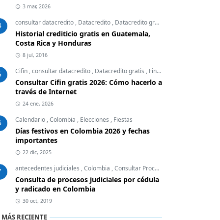
3 mar, 2026
consultar datacredito
,
Datacredito
,
Datacredito gratis
,
Finanzas Personal
4
Historial crediticio gratis en Guatemala,
Costa Rica y Honduras
8 jul, 2016
Cifin
,
consultar datacredito
,
Datacredito gratis
,
Finanzas Personales
5
Consultar Cifin gratis 2026: Cómo hacerlo a
través de Internet
24 ene, 2026
Calendario
,
Colombia
,
Elecciones
,
Fiestas
6
Días festivos en Colombia 2026 y fechas
importantes
22 dic, 2025
antecedentes judiciales
,
Colombia
,
Consultar Procesos Judiciales
,
Embar
7
Consulta de procesos judiciales por cédula
y radicado en Colombia
30 oct, 2019
 MÁS RECIENTE