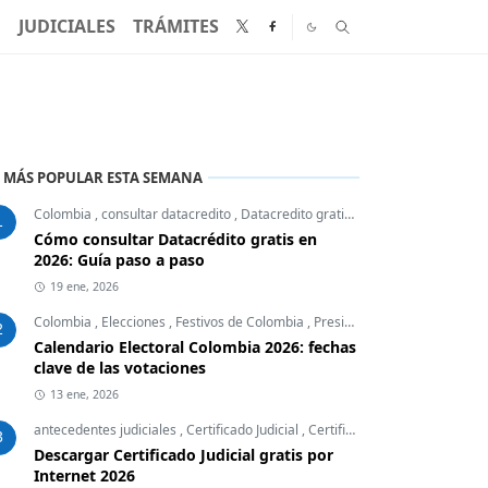
N
JUDICIALES
TRÁMITES
 MÁS POPULAR ESTA SEMANA
Colombia
,
consultar datacredito
,
Datacredito gratis
,
Finanzas Personales
1
Cómo consultar Datacrédito gratis en
2026: Guía paso a paso
19 ene, 2026
Colombia
,
Elecciones
,
Festivos de Colombia
,
Presidente
2
Calendario Electoral Colombia 2026: fechas
clave de las votaciones
13 ene, 2026
antecedentes judiciales
,
Certificado Judicial
,
Certificados Colombia
,
Desc
3
Descargar Certificado Judicial gratis por
Internet 2026