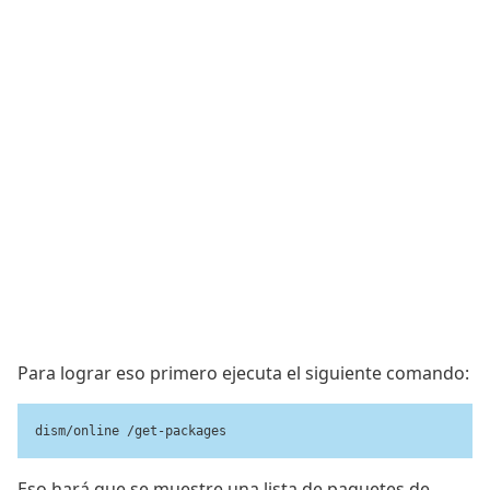
Para lograr eso primero ejecuta el siguiente comando:
dism/online /get-packages
Eso hará que se muestre una lista de paquetes de