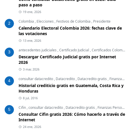
paso a paso
19 ene, 2026
Colombia
,
Elecciones
,
Festivos de Colombia
,
Presidente
2
Calendario Electoral Colombia 2026: fechas clave de
las votaciones
13 ene, 2026
antecedentes judiciales
,
Certificado Judicial
,
Certificados Colombia
,
3
Descargar Certificado Judicial gratis por Internet
2026
3 mar, 2026
consultar datacredito
,
Datacredito
,
Datacredito gratis
,
Finanzas Personales
4
Historial crediticio gratis en Guatemala, Costa Rica y
Honduras
8 jul, 2016
Cifin
,
consultar datacredito
,
Datacredito gratis
,
Finanzas Personales
5
Consultar Cifin gratis 2026: Cómo hacerlo a través de
Internet
24 ene, 2026