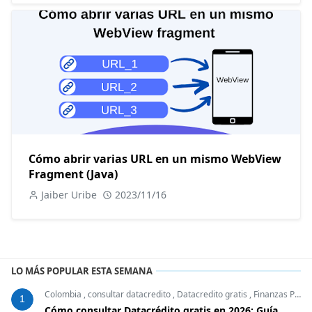
Cómo abrir varias URL en un mismo WebView
Fragment (Java)
Jaiber Uribe
2023/11/16
LO MÁS POPULAR ESTA SEMANA
Colombia
,
consultar datacredito
,
Datacredito gratis
,
Finanzas Personales
1
Cómo consultar Datacrédito gratis en 2026: Guía