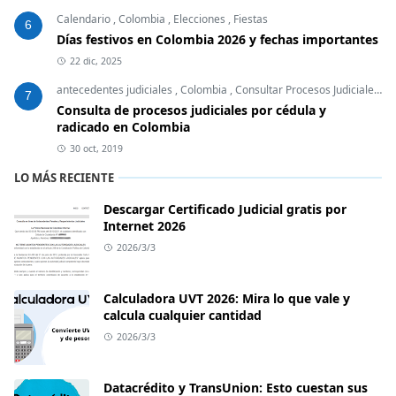
Calendario
,
Colombia
,
Elecciones
,
Fiestas
6
Días festivos en Colombia 2026 y fechas importantes
22 dic, 2025
antecedentes judiciales
,
Colombia
,
Consultar Procesos Judiciales
,
E
7
Consulta de procesos judiciales por cédula y
radicado en Colombia
30 oct, 2019
LO MÁS RECIENTE
Descargar Certificado Judicial gratis por
Internet 2026
2026/3/3
Calculadora UVT 2026: Mira lo que vale y
calcula cualquier cantidad
2026/3/3
Datacrédito y TransUnion: Esto cuestan sus