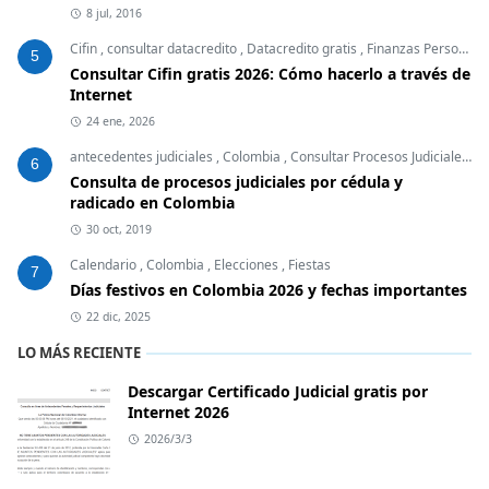
8 jul, 2016
Cifin
,
consultar datacredito
,
Datacredito gratis
,
Finanzas Personales
5
Consultar Cifin gratis 2026: Cómo hacerlo a través de
Internet
24 ene, 2026
antecedentes judiciales
,
Colombia
,
Consultar Procesos Judiciales
,
E
6
Consulta de procesos judiciales por cédula y
radicado en Colombia
30 oct, 2019
Calendario
,
Colombia
,
Elecciones
,
Fiestas
7
Días festivos en Colombia 2026 y fechas importantes
22 dic, 2025
LO MÁS RECIENTE
Descargar Certificado Judicial gratis por
Internet 2026
2026/3/3