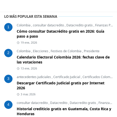
LO MÁS POPULAR ESTA SEMANA
Colombia
,
consultar datacredito
,
Datacredito gratis
,
Finanzas Personales
1
Cómo consultar Datacrédito gratis en 2026: Guía
paso a paso
19 ene, 2026
Colombia
,
Elecciones
,
Festivos de Colombia
,
Presidente
2
Calendario Electoral Colombia 2026: fechas clave de
las votaciones
13 ene, 2026
antecedentes judiciales
,
Certificado Judicial
,
Certificados Colombia
,
3
Descargar Certificado Judicial gratis por Internet
2026
3 mar, 2026
consultar datacredito
,
Datacredito
,
Datacredito gratis
,
Finanzas Personales
4
Historial crediticio gratis en Guatemala, Costa Rica y
Honduras