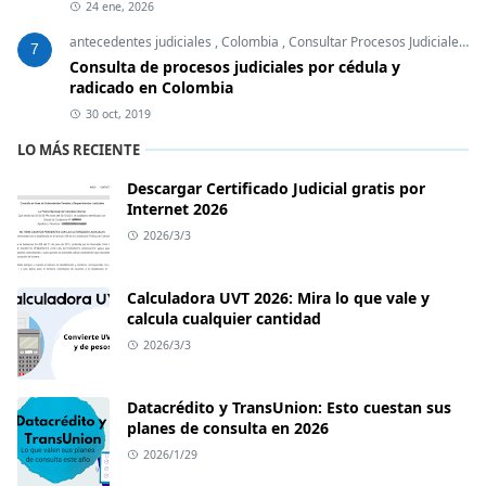
24 ene, 2026
antecedentes judiciales
,
Colombia
,
Consultar Procesos Judiciales
,
E
7
Consulta de procesos judiciales por cédula y
radicado en Colombia
30 oct, 2019
LO MÁS RECIENTE
Descargar Certificado Judicial gratis por
Internet 2026
2026/3/3
Calculadora UVT 2026: Mira lo que vale y
calcula cualquier cantidad
2026/3/3
Datacrédito y TransUnion: Esto cuestan sus
planes de consulta en 2026
2026/1/29