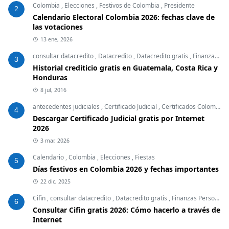
Colombia
,
Elecciones
,
Festivos de Colombia
,
Presidente
2
Calendario Electoral Colombia 2026: fechas clave de
las votaciones
13 ene, 2026
consultar datacredito
,
Datacredito
,
Datacredito gratis
,
Finanzas Personales
3
Historial crediticio gratis en Guatemala, Costa Rica y
Honduras
8 jul, 2016
antecedentes judiciales
,
Certificado Judicial
,
Certificados Colombia
,
4
Descargar Certificado Judicial gratis por Internet
2026
3 mar, 2026
Calendario
,
Colombia
,
Elecciones
,
Fiestas
5
Días festivos en Colombia 2026 y fechas importantes
22 dic, 2025
Cifin
,
consultar datacredito
,
Datacredito gratis
,
Finanzas Personales
6
Consultar Cifin gratis 2026: Cómo hacerlo a través de
Internet