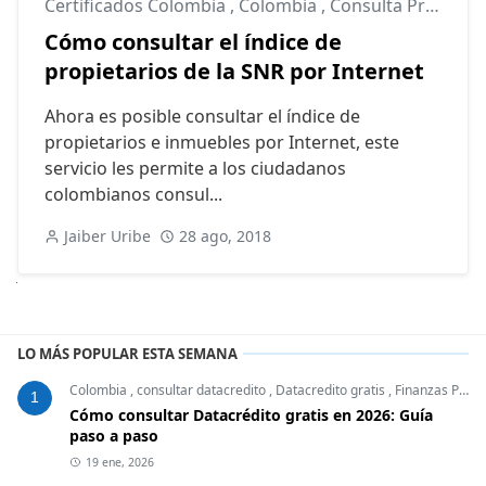
Certificados Colombia
,
Colombia
,
Consulta Propietarios
Cómo consultar el índice de
propietarios de la SNR por Internet
Ahora es posible consultar el índice de
propietarios e inmuebles por Internet, este
servicio les permite a los ciudadanos
colombianos consul...
Jaiber Uribe
28 ago, 2018
guiente
LO MÁS POPULAR ESTA SEMANA
Colombia
,
consultar datacredito
,
Datacredito gratis
,
Finanzas Personales
1
Cómo consultar Datacrédito gratis en 2026: Guía
paso a paso
19 ene, 2026