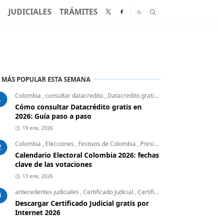
N
JUDICIALES
TRÁMITES
 MÁS POPULAR ESTA SEMANA
Colombia
,
consultar datacredito
,
Datacredito gratis
,
Finanzas Personales
1
Cómo consultar Datacrédito gratis en
2026: Guía paso a paso
19 ene, 2026
Colombia
,
Elecciones
,
Festivos de Colombia
,
Presidente
2
Calendario Electoral Colombia 2026: fechas
clave de las votaciones
13 ene, 2026
antecedentes judiciales
,
Certificado Judicial
,
Certificados Colombia
,
Desc
3
Descargar Certificado Judicial gratis por
Internet 2026