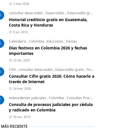
3 mar, 2026
consultar datacredito
,
Datacredito
,
Datacredito gratis
,
Finanzas Personal
4
Historial crediticio gratis en Guatemala,
Costa Rica y Honduras
8 jul, 2016
Calendario
,
Colombia
,
Elecciones
,
Fiestas
5
Días festivos en Colombia 2026 y fechas
importantes
22 dic, 2025
Cifin
,
consultar datacredito
,
Datacredito gratis
,
Finanzas Personales
6
Consultar Cifin gratis 2026: Cómo hacerlo a
través de Internet
24 ene, 2026
antecedentes judiciales
,
Colombia
,
Consultar Procesos Judiciales
,
Embar
7
Consulta de procesos judiciales por cédula
y radicado en Colombia
30 oct, 2019
 MÁS RECIENTE